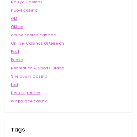
No Kyc Casinos
nuovi casino
OM
OM cc
online casino canada
Online-Casinos Österreich
Post
Public
Recreation & Sports, Biking
Shelbywin Casino
test
Uncategorized
winpalace casino
Tags