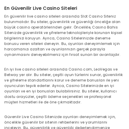
En Güvenilir Live Casino Siteleri
En güvenilir live casino siteleri arasında Slot Casino Siteniz
bulunmalıdır. Bu siteler, güvenilirlik ve güvenliği önceliğe alan
büyük casino operatörlerinden gelir. Öncelikle, Casino Bahis
Sitenizde güvenilirlik ve şifreleme teknolojileriyle korunan kişisel
bilgilerinizi koruyun. Ayrıca, Casino Sitelerinizde deneme
bonusu veren siteleri deneyin. Bu, oyunları deneyimlemek için
harcamanızı azaltan ve oyunlarınızın gerçek parayla
oynanmasını deneyebilmeniz için fırsat sunan bir avantajdır.
En iyi live casino siteleri arasında Casino.com, LeoVegas ve
Betway yer alır. Bu siteler, çeşitli oyun türlerini sunar, güvenilirlik
ve şifreleme standartlarını korur ve deneme bonusları ile yeni
oyuncuları teşvik ederler. Ayrıca, Casino Sitelerinizde en iyi
oyunları ve en iyi bonusları bulabilirsiniz. Bu siteler, kullanıcı
dostu arayüzler, çeşitli ödeme seçenekleri ve profesyonel
müşteri hizmetleri ile de öne çıkmaktadır.
Güvenilir Live Casino Sitenizde oyunları deneyimlemek için,
öncelikle güvenilir bir sitenin rehberlerini ve yorumlarını
inceleyin. Bu, güvenilirlik ve güvenliği değerlendirmenize