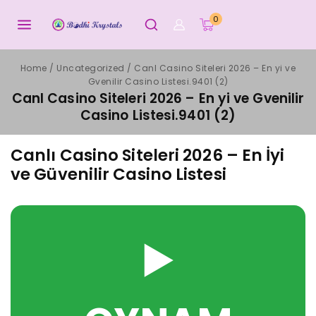
0
Home
/
Uncategorized
/
Canl Casino Siteleri 2026 – En yi ve
Gvenilir Casino Listesi.9401 (2)
Canl Casino Siteleri 2026 – En yi ve Gvenilir
Casino Listesi.9401 (2)
Canlı Casino Siteleri 2026 – En İyi
ve Güvenilir Casino Listesi
▶️