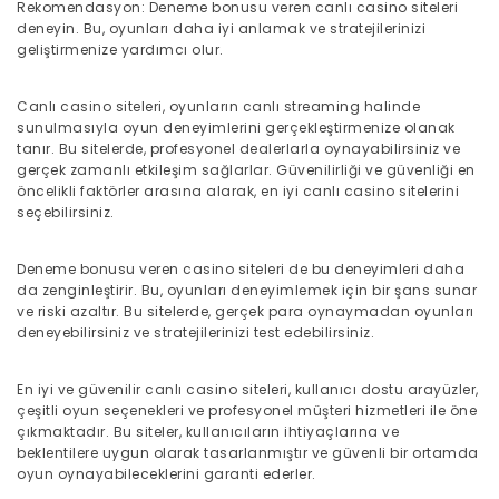
Rekomendasyon: Deneme bonusu veren canlı casino siteleri
deneyin. Bu, oyunları daha iyi anlamak ve stratejilerinizi
geliştirmenize yardımcı olur.
Canlı casino siteleri, oyunların canlı streaming halinde
sunulmasıyla oyun deneyimlerini gerçekleştirmenize olanak
tanır. Bu sitelerde, profesyonel dealerlarla oynayabilirsiniz ve
gerçek zamanlı etkileşim sağlarlar. Güvenilirliği ve güvenliği en
öncelikli faktörler arasına alarak, en iyi canlı casino sitelerini
seçebilirsiniz.
Deneme bonusu veren casino siteleri de bu deneyimleri daha
da zenginleştirir. Bu, oyunları deneyimlemek için bir şans sunar
ve riski azaltır. Bu sitelerde, gerçek para oynaymadan oyunları
deneyebilirsiniz ve stratejilerinizi test edebilirsiniz.
En iyi ve güvenilir canlı casino siteleri, kullanıcı dostu arayüzler,
çeşitli oyun seçenekleri ve profesyonel müşteri hizmetleri ile öne
çıkmaktadır. Bu siteler, kullanıcıların ihtiyaçlarına ve
beklentilere uygun olarak tasarlanmıştır ve güvenli bir ortamda
oyun oynayabileceklerini garanti ederler.