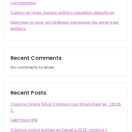
comparador
Casino en línea Juegos online y apuestas deportivas
Квартиры по цене застройщика: преимущества, риски и как
выбрать
Recent Comments
No comments to show.
Recent Posts
Casinos Online Sitios Chilenos con Dinero Real en 【2026
】
Sekt franz HPB
Casinos online legales en España 2025: ranking y