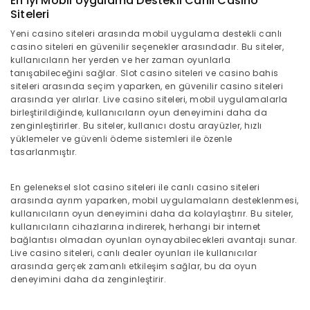
En İyi Mobil Uygulama Destekli Canlı Casino
Siteleri
Yeni casino siteleri arasında mobil uygulama destekli canlı
casino siteleri en güvenilir seçenekler arasındadır. Bu siteler,
kullanıcıların her yerden ve her zaman oyunlarla
tanışabileceğini sağlar. Slot casino siteleri ve casino bahis
siteleri arasında seçim yaparken, en güvenilir casino siteleri
arasında yer alırlar. Live casino siteleri, mobil uygulamalarla
birleştirildiğinde, kullanıcıların oyun deneyimini daha da
zenginleştirirler. Bu siteler, kullanıcı dostu arayüzler, hızlı
yüklemeler ve güvenli ödeme sistemleri ile özenle
tasarlanmıştır.
En geleneksel slot casino siteleri ile canlı casino siteleri
arasında ayrım yaparken, mobil uygulamaların desteklenmesi,
kullanıcıların oyun deneyimini daha da kolaylaştırır. Bu siteler,
kullanıcıların cihazlarına indirerek, herhangi bir internet
bağlantısı olmadan oyunları oynayabilecekleri avantajı sunar.
Live casino siteleri, canlı dealer oyunları ile kullanıcılar
arasında gerçek zamanlı etkileşim sağlar, bu da oyun
deneyimini daha da zenginleştirir.