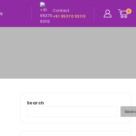
Contact
0
Us
+91 95370 93113
Search
Sear