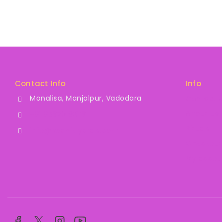
Contact Info
Info
Monalisa, Manjalpur, Vadodara
Contact
About us
+91 95370 93113
Rituals
info@bodhikrystals.com
Checkout
My accou