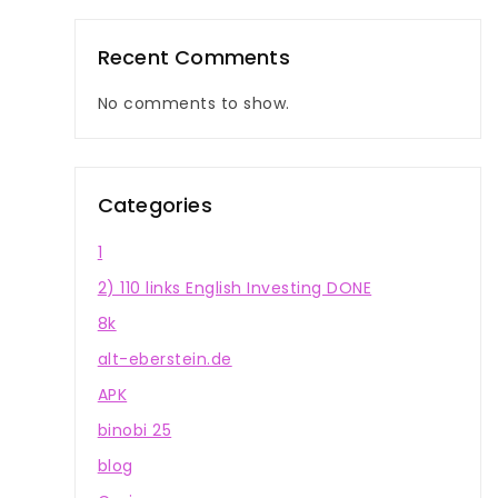
Recent Comments
No comments to show.
Categories
1
2) 110 links English Investing DONE
8k
alt-eberstein.de
APK
binobi 25
blog