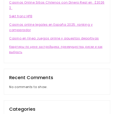
Casinos Online Sitios Chilenos con Dinero Real en 【2026
】
Sekt franz HPB
Casinos online legales en España 2025: ranking y
comparador
Casino en línea Juegos online y apuestas deportivas
Квартиры по цене застройщика: преимущества, риски и как
выбрать
Recent Comments
No comments to show.
Categories