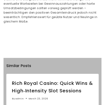
eventuelle Wartezeiten bei Gewinnauszahlungen oder harte
Umsatzbedingungen sollten vorweg geprüft werden –
beeinträchtigen den positiven Gesamteindruck jedoch nicht
wesentlich. Empfehlenswert für geübte Nutzer und Neulinge in
gleichem Maße.
Similar Posts
Rich Royal Casino: Quick Wins &
High‑Intensity Slot Sessions
By
admin
March 23, 2026