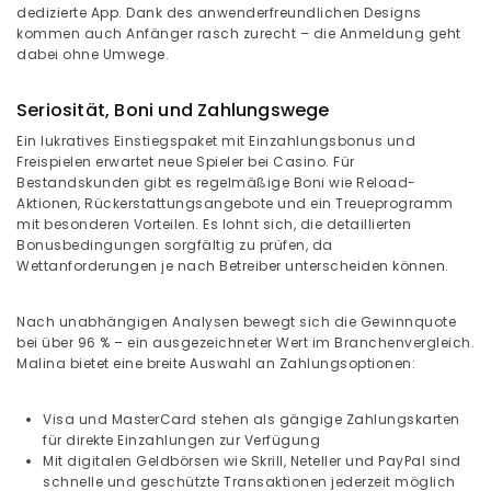
dedizierte App. Dank des anwenderfreundlichen Designs
kommen auch Anfänger rasch zurecht – die Anmeldung geht
dabei ohne Umwege.
Seriosität, Boni und Zahlungswege
Ein lukratives Einstiegspaket mit Einzahlungsbonus und
Freispielen erwartet neue Spieler bei Casino. Für
Bestandskunden gibt es regelmäßige Boni wie Reload-
Aktionen, Rückerstattungsangebote und ein Treueprogramm
mit besonderen Vorteilen. Es lohnt sich, die detaillierten
Bonusbedingungen sorgfältig zu prüfen, da
Wettanforderungen je nach Betreiber unterscheiden können.
Nach unabhängigen Analysen bewegt sich die Gewinnquote
bei über 96 % – ein ausgezeichneter Wert im Branchenvergleich.
Malina bietet eine breite Auswahl an Zahlungsoptionen:
Visa und MasterCard stehen als gängige Zahlungskarten
für direkte Einzahlungen zur Verfügung
Mit digitalen Geldbörsen wie Skrill, Neteller und PayPal sind
schnelle und geschützte Transaktionen jederzeit möglich