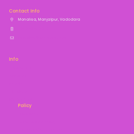
Contact Info
Monalisa, Manjalpur, Vadodara
+91 95370 93113
info@bodhikrystals.com
Info
Contact
us
About us
Rituals
Checkout
My account
Policy
Disclaimer
Cancellation Policy
Terms and Conditions