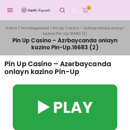
0
Home
/
Uncategorized
/
Pin Up Casino – Azrbaycanda onlayn
kazino Pin-Up.16683 (2)
Pin Up Casino – Azrbaycanda onlayn
kazino Pin-Up.16683 (2)
Pin Up Casino – Azərbaycanda
onlayn kazino Pin-Up
▶️ PLAY