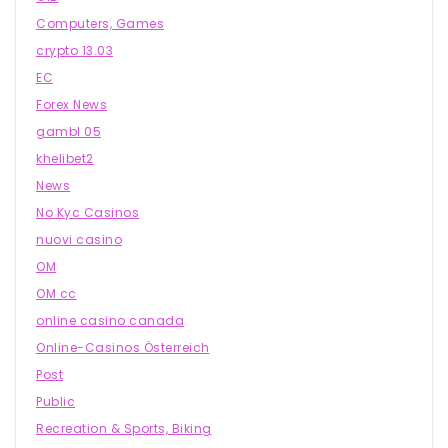
Computers, Games
crypto 13.03
EC
Forex News
gambl 05
khelibet2
News
No Kyc Casinos
nuovi casino
OM
OM cc
online casino canada
Online-Casinos Österreich
Post
Public
Recreation & Sports, Biking