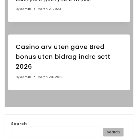
By
admin
March 2, 2023
Casino arv uten gave Bred
bonus uten bidrag indre sett
2026
By
admin
March 28, 2026
Search
Search