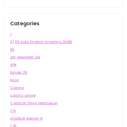
Categories
1
2) 110 links English Investing DONE
8k
alt-eberstein.de
APK
binobi 25
blog
Casino
casino online
Casinos Ohne Verifizierun
CH
chatbot design 6
CIB