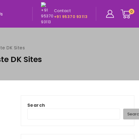
Contact
0
Us
+91 95370 93113
te DK Sites
te DK Sites
Search
Sear