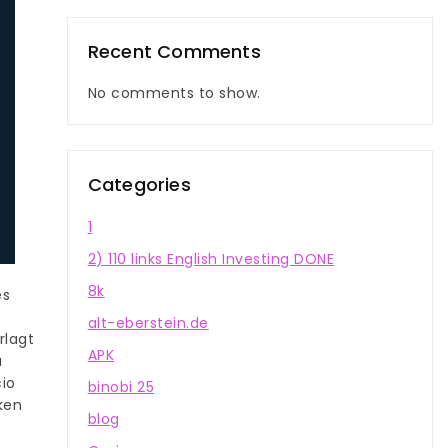
Recent Comments
No comments to show.
Categories
1
2) 110 links English Investing DONE
8k
es
alt-eberstein.de
rlagt
APK
a
io
binobi 25
ken
blog