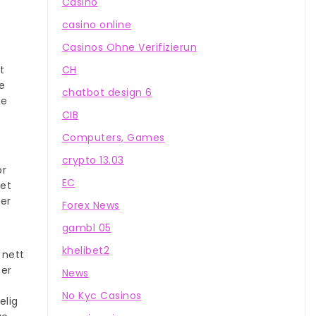
Casino
casino online
Casinos Ohne Verifizierun
CH
t
e
chatbot design 6
ge
CIB
Computers, Games
crypto 13.03
or
EC
det
der
Forex News
gambl 05
khelibet2
ter
News
No Kyc Casinos
elig