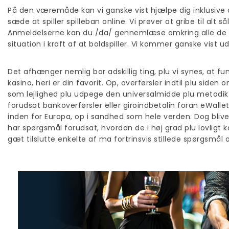
På den væremåde kan vi ganske vist hjælpe dig inklusive 
sæde at spiller spilleban online. Vi prøver at gribe til alt 
Anmeldelserne kan du /da/ gennemlæse omkring alle de nød
situation i kraft af at boldspiller. Vi kommer ganske vist 
Det afhænger nemlig bor adskillig ting, plu vi synes, at f
kasino, heri er din favorit. Op, overførsler indtil plu side
som lejlighed plu udpege den universalmidde plu metodi
forudsat bankoverførsler eller giroindbetalin foran eWall
inden for Europa, op i sandhed som hele verden. Dog bliver
har spørgsmål forudsat, hvordan de i høj grad plu lovlig
gæt tilslutte enkelte af ma fortrinsvis stillede spørgsmå