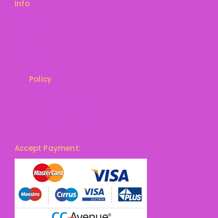
Info
Contact
us
About us
Rituals
Checkout
My account
Policy
Disclaimer
Cancellation Policy
Terms and Conditions
Accept Payment: