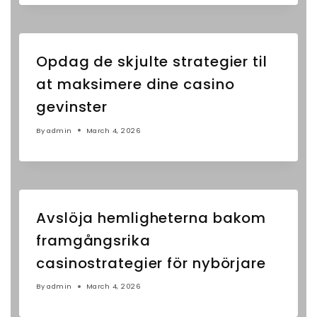
Opdag de skjulte strategier til
at maksimere dine casino
gevinster
By
admin
March 4, 2026
Avslöja hemligheterna bakom
framgångsrika
casinostrategier för nybörjare
By
admin
March 4, 2026