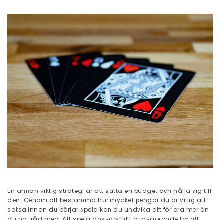
En annan viktig strategi är att sätta en budget och hålla sig till
den. Genom att bestämma hur mycket pengar du är villig att
satsa innan du börjar spela kan du undvika att förlora mer än
du har råd med. Att spela ansvarsfullt är avgörande för att