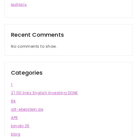
выбрать
Recent Comments
No comments to show.
Categories
1
2) 110 links English Investing DONE
8k
alt-eberstein.de
APK
binobi 25
blog