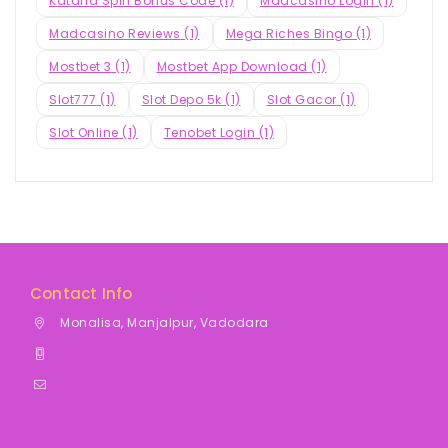
Katana Spin Bonus Code
(1)
Madcasino Login
(1)
Madcasino Reviews
(1)
Mega Riches Bingo
(1)
Mostbet 3
(1)
Mostbet App Download
(1)
Slot777
(1)
Slot Depo 5k
(1)
Slot Gacor
(1)
Slot Online
(1)
Tenobet Login
(1)
Contact Info
Monalisa, Manjalpur, Vadodara
+91 95370 93113
info@bodhikrystals.com