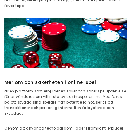
och rättvis, vilket ger spelarna trygghet när de njuter av sina
favoritspel.
Mer om och säkerheten i online-spel
är en plattform som erbjuder en säker och säker spelupplevelse
för användare som vill njuta av casinospel online. Med fokus
på att skydda sina spelare från potentiella hot, ser till att
transaktioner och personlig information är krypterad och
skyddad.
Genom att använda teknologi som ligger i framkant, erbjuder