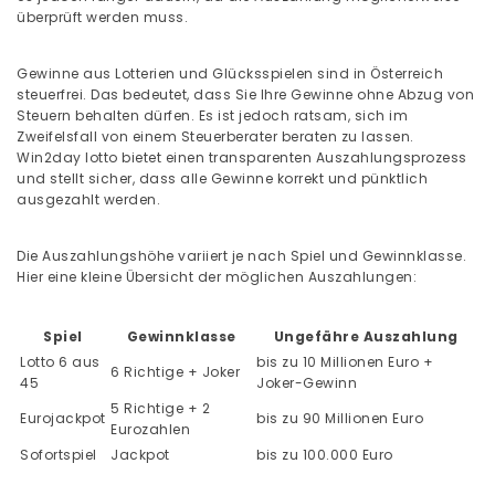
überprüft werden muss.
Gewinne aus Lotterien und Glücksspielen sind in Österreich
steuerfrei. Das bedeutet, dass Sie Ihre Gewinne ohne Abzug von
Steuern behalten dürfen. Es ist jedoch ratsam, sich im
Zweifelsfall von einem Steuerberater beraten zu lassen.
Win2day lotto bietet einen transparenten Auszahlungsprozess
und stellt sicher, dass alle Gewinne korrekt und pünktlich
ausgezahlt werden.
Die Auszahlungshöhe variiert je nach Spiel und Gewinnklasse.
Hier eine kleine Übersicht der möglichen Auszahlungen:
Spiel
Gewinnklasse
Ungefähre Auszahlung
Lotto 6 aus
bis zu 10 Millionen Euro +
6 Richtige + Joker
45
Joker-Gewinn
5 Richtige + 2
Eurojackpot
bis zu 90 Millionen Euro
Eurozahlen
Sofortspiel
Jackpot
bis zu 100.000 Euro