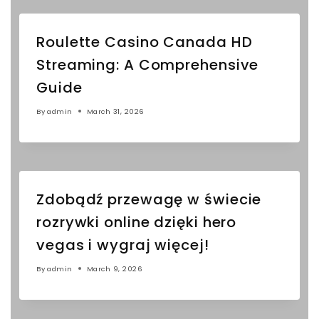
Roulette Casino Canada HD
Streaming: A Comprehensive
Guide
By
admin
March 31, 2026
Zdobądź przewagę w świecie
rozrywki online dzięki hero
vegas i wygraj więcej!
By
admin
March 9, 2026