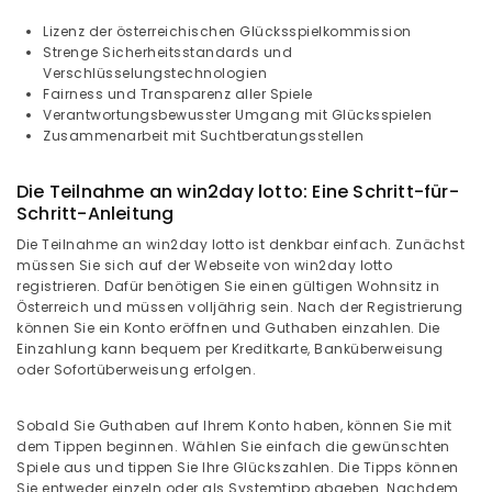
Lizenz der österreichischen Glücksspielkommission
Strenge Sicherheitsstandards und
Verschlüsselungstechnologien
Fairness und Transparenz aller Spiele
Verantwortungsbewusster Umgang mit Glücksspielen
Zusammenarbeit mit Suchtberatungsstellen
Die Teilnahme an win2day lotto: Eine Schritt-für-
Schritt-Anleitung
Die Teilnahme an win2day lotto ist denkbar einfach. Zunächst
müssen Sie sich auf der Webseite von win2day lotto
registrieren. Dafür benötigen Sie einen gültigen Wohnsitz in
Österreich und müssen volljährig sein. Nach der Registrierung
können Sie ein Konto eröffnen und Guthaben einzahlen. Die
Einzahlung kann bequem per Kreditkarte, Banküberweisung
oder Sofortüberweisung erfolgen.
Sobald Sie Guthaben auf Ihrem Konto haben, können Sie mit
dem Tippen beginnen. Wählen Sie einfach die gewünschten
Spiele aus und tippen Sie Ihre Glückszahlen. Die Tipps können
Sie entweder einzeln oder als Systemtipp abgeben. Nachdem