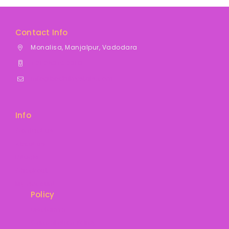
Contact Info
Monalisa, Manjalpur, Vadodara
+91 95370 93113
info@bodhikrystals.com
Info
Contact
us
About us
Rituals
Checkout
My account
Policy
Disclaimer
Cancellation Policy