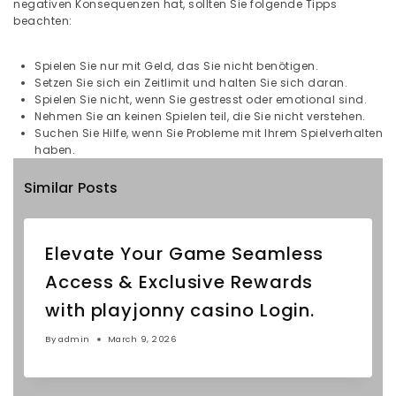
negativen Konsequenzen hat, sollten Sie folgende Tipps
beachten:
Spielen Sie nur mit Geld, das Sie nicht benötigen.
Setzen Sie sich ein Zeitlimit und halten Sie sich daran.
Spielen Sie nicht, wenn Sie gestresst oder emotional sind.
Nehmen Sie an keinen Spielen teil, die Sie nicht verstehen.
Suchen Sie Hilfe, wenn Sie Probleme mit Ihrem Spielverhalten
haben.
Similar Posts
Elevate Your Game Seamless
Access & Exclusive Rewards
with playjonny casino Login.
By
admin
March 9, 2026