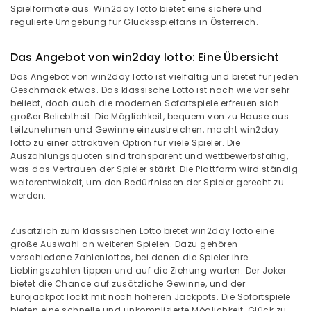
Spielformate aus. Win2day lotto bietet eine sichere und
regulierte Umgebung für Glücksspielfans in Österreich.
Das Angebot von win2day lotto: Eine Übersicht
Das Angebot von win2day lotto ist vielfältig und bietet für jeden
Geschmack etwas. Das klassische Lotto ist nach wie vor sehr
beliebt, doch auch die modernen Sofortspiele erfreuen sich
großer Beliebtheit. Die Möglichkeit, bequem von zu Hause aus
teilzunehmen und Gewinne einzustreichen, macht win2day
lotto zu einer attraktiven Option für viele Spieler. Die
Auszahlungsquoten sind transparent und wettbewerbsfähig,
was das Vertrauen der Spieler stärkt. Die Plattform wird ständig
weiterentwickelt, um den Bedürfnissen der Spieler gerecht zu
werden.
Zusätzlich zum klassischen Lotto bietet win2day lotto eine
große Auswahl an weiteren Spielen. Dazu gehören
verschiedene Zahlenlottos, bei denen die Spieler ihre
Lieblingszahlen tippen und auf die Ziehung warten. Der Joker
bietet die Chance auf zusätzliche Gewinne, und der
Eurojackpot lockt mit noch höheren Jackpots. Die Sofortspiele
bieten eine schnelle und unkomplizierte Möglichkeit, Glück zu