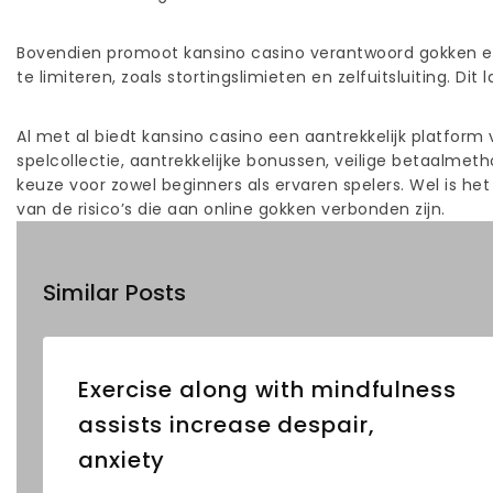
Bovendien promoot kansino casino verantwoord gokken en
te limiteren, zoals stortingslimieten en zelfuitsluiting. Dit
Al met al biedt kansino casino een aantrekkelijk platform 
spelcollectie, aantrekkelijke bonussen, veilige betaalme
keuze voor zowel beginners als ervaren spelers. Wel is het
van de risico’s die aan online gokken verbonden zijn.
Similar Posts
Exercise along with mindfulness
assists increase despair,
anxiety