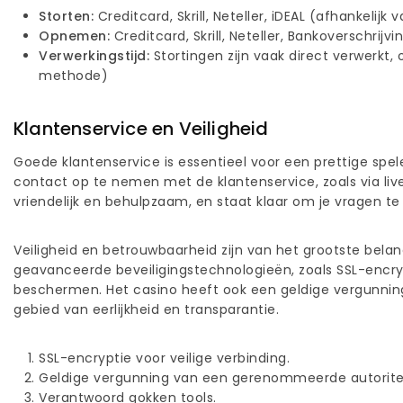
Storten:
Creditcard, Skrill, Neteller, iDEAL (afhankelijk 
Opnemen:
Creditcard, Skrill, Neteller, Bankoverschrijvi
Verwerkingstijd:
Stortingen zijn vaak direct verwerkt
methode)
Klantenservice en Veiligheid
Goede klantenservice is essentieel voor een prettige spe
contact op te nemen met de klantenservice, zoals via liv
vriendelijk en behulpzaam, en staat klaar om je vragen 
Veiligheid en betrouwbaarheid zijn van het grootste belan
geavanceerde beveiligingstechnologieën, zoals SSL-encryp
beschermen. Het casino heeft ook een geldige vergunning
gebied van eerlijkheid en transparantie.
SSL-encryptie voor veilige verbinding.
Geldige vergunning van een gerenommeerde autoritei
Verantwoord gokken tools.