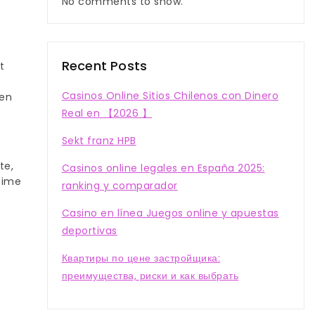
No comments to show.
Recent Posts
t
Casinos Online Sitios Chilenos con Dinero
 en
Real en 【2026 】
Sekt franz HPB
te,
Casinos online legales en España 2025:
-time
ranking y comparador
Casino en línea Juegos online y apuestas
deportivas
Квартиры по цене застройщика:
преимущества, риски и как выбрать