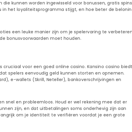
 die kunnen worden ingewisseld voor bonussen, gratis spins
 in het loyaliteitsprogramma stijgt, en hoe beter de beloni
ies een leuke manier zijn om je spelervaring te verbeteren
aan de bonusvoorwaarden moet houden.
cruciaal voor een goed online casino. Kansino casino bied
zodat spelers eenvoudig geld kunnen storten en opnemen.
d), e-wallets (Skrill, Neteller), bankoverschrijvingen en
n snel en probleemloos. Houd er wel rekening mee dat er
nen zijn, en dat uitbetalingen soms onderhevig zijn aan
ngrijk om je identiteit te verifiëren voordat je een grote