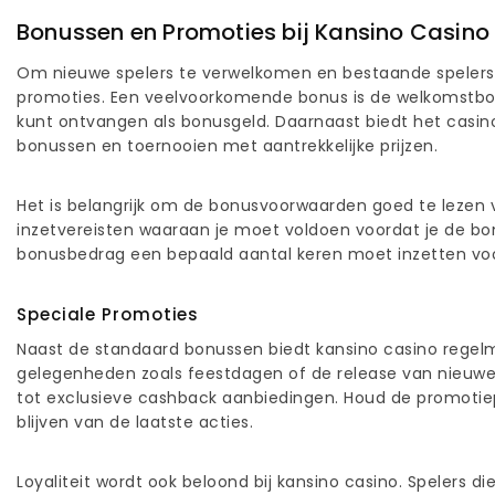
Bonussen en Promoties bij Kansino Casino
Om nieuwe spelers te verwelkomen en bestaande spelers t
promoties. Een veelvoorkomende bonus is de welkomstbon
kunt ontvangen als bonusgeld. Daarnaast biedt het casino
bonussen en toernooien met aantrekkelijke prijzen.
Het is belangrijk om de bonusvoorwaarden goed te lezen 
inzetvereisten waaraan je moet voldoen voordat je de bonu
bonusbedrag een bepaald aantal keren moet inzetten voo
Speciale Promoties
Naast de standaard bonussen biedt kansino casino regel
gelegenheden zoals feestdagen of de release van nieuwe 
tot exclusieve cashback aanbiedingen. Houd de promotie
blijven van de laatste acties.
Loyaliteit wordt ook beloond bij kansino casino. Spelers