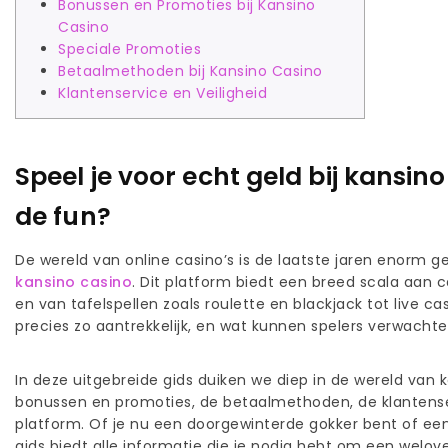
Bonussen en Promoties bij Kansino
Casino
Speciale Promoties
Betaalmethoden bij Kansino Casino
Klantenservice en Veiligheid
Speel je voor echt geld bij kansino 
de fun?
De wereld van online casino’s is de laatste jaren enorm 
kansino casino
. Dit platform biedt een breed scala aan 
en van tafelspellen zoals roulette en blackjack tot live 
precies zo aantrekkelijk, en wat kunnen spelers verwachten
In deze uitgebreide gids duiken we diep in de wereld van 
bonussen en promoties, de betaalmethoden, de klantenser
platform. Of je nu een doorgewinterde gokker bent of een
gids biedt alle informatie die je nodig hebt om een welo