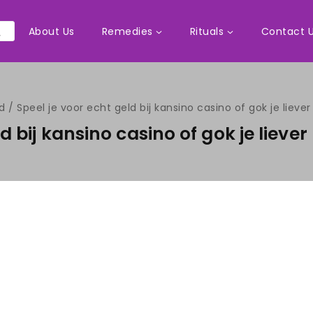
About Us
Remedies
Rituals
Contact 
arch
d
/
Speel je voor echt geld bij kansino casino of gok je liever
d bij kansino casino of gok je liever