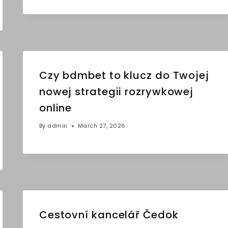
Czy bdmbet to klucz do Twojej
nowej strategii rozrywkowej
online
By
admin
March 27, 2026
Cestovní kancelář Čedok