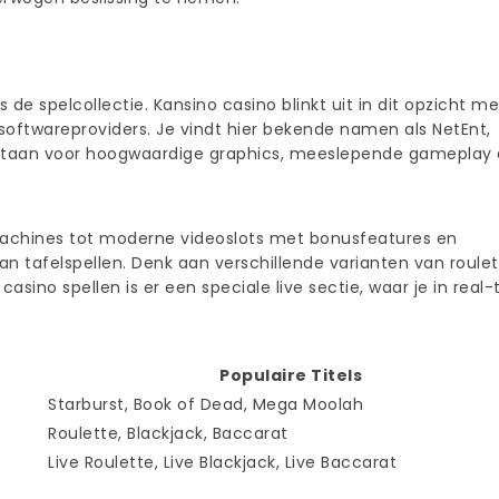
de spelcollectie. Kansino casino blinkt uit in dit opzicht me
ftwareproviders. Je vindt hier bekende namen als NetEnt,
 staan voor hoogwaardige graphics, meeslepende gameplay
itmachines tot moderne videoslots met bonusfeatures en
an tafelspellen. Denk aan verschillende varianten van roulet
casino spellen is er een speciale live sectie, waar je in real
Populaire Titels
Starburst, Book of Dead, Mega Moolah
Roulette, Blackjack, Baccarat
Live Roulette, Live Blackjack, Live Baccarat