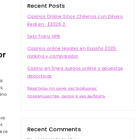
Recent Posts
Casinos Online Sitios Chilenos con Dinero
Real en 【2026 】
Sekt franz HPB
Casinos online legales en España 2025:
or
ranking y comparador
Casino en línea Juegos online y apuestas
deportivas
is
s,
Квартиры по цене застройщика:
ino
преимущества, риски и как выбрать
are
et
Recent Comments
deze