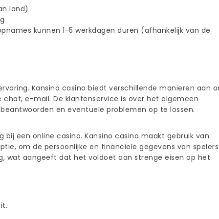
van land)
ng
, opnames kunnen 1-5 werkdagen duren (afhankelijk van de
lervaring. Kansino casino biedt verschillende manieren aan 
e chat, e-mail. De klantenservice is over het algemeen
te beantwoorden en eventuele problemen op te lossen.
g bij een online casino. Kansino casino maakt gebruik van
tie, om de persoonlijke en financiële gegevens van spelers
, wat aangeeft dat het voldoet aan strenge eisen op het
t.