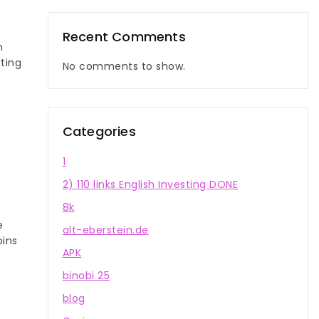
Recent Comments
n
ting
No comments to show.
Categories
1
2) 110 links English Investing DONE
8k
e
alt-eberstein.de
pins
APK
binobi 25
blog