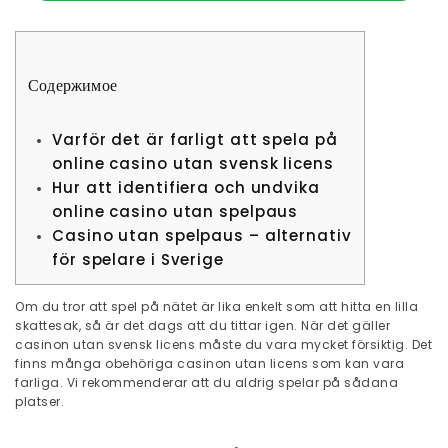
Содержимое
Varför det är farligt att spela på
online casino utan svensk licens
Hur att identifiera och undvika
online casino utan spelpaus
Casino utan spelpaus – alternativ
för spelare i Sverige
Om du tror att spel på nätet är lika enkelt som att hitta en lilla
skattesak, så är det dags att du tittar igen. När det gäller
casinon utan svensk licens måste du vara mycket försiktig. Det
finns många obehöriga casinon utan licens som kan vara
farliga. Vi rekommenderar att du aldrig spelar på sådana
platser.