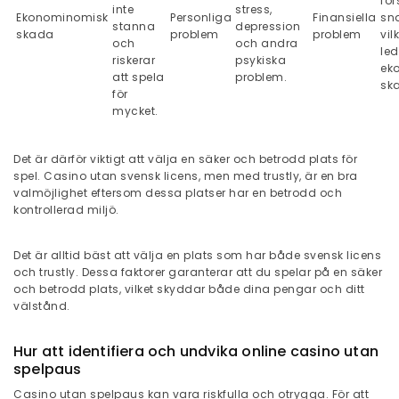
för
inte
stress,
Ekonominomisk
Personliga
Finansiella
sn
stanna
depression
skada
problem
problem
vil
och
och andra
led
riskerar
psykiska
ek
att spela
problem.
sk
för
mycket.
Det är därför viktigt att välja en säker och betrodd plats för
spel. Casino utan svensk licens, men med trustly, är en bra
valmöjlighet eftersom dessa platser har en betrodd och
kontrollerad miljö.
Det är alltid bäst att välja en plats som har både svensk licens
och trustly. Dessa faktorer garanterar att du spelar på en säker
och betrodd plats, vilket skyddar både dina pengar och ditt
välstånd.
Hur att identifiera och undvika online casino utan
spelpaus
Casino utan spelpaus kan vara riskfulla och otrygga. För att