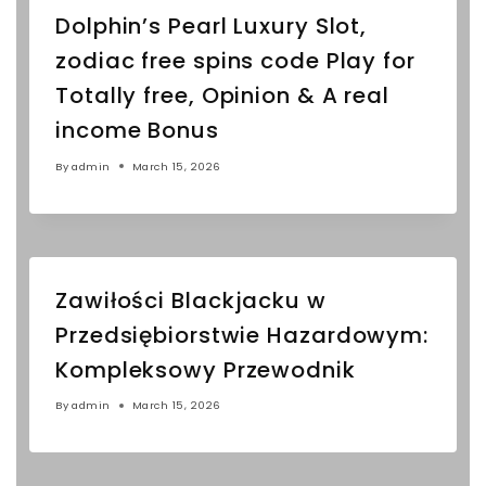
Dolphin’s Pearl Luxury Slot,
zodiac free spins code Play for
Totally free, Opinion & A real
income Bonus
By
admin
March 15, 2026
Zawiłości Blackjacku w
Przedsiębiorstwie Hazardowym:
Kompleksowy Przewodnik
By
admin
March 15, 2026