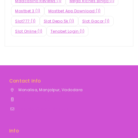
Madcasino Reviews
(1)
Mega Riches Bingo
(1)
Mostbet 3
(1)
Mostbet App Download
(1)
Slot777
(1)
Slot Depo 5k
(1)
Slot Gacor
(1)
Slot Online
(1)
Tenobet Login
(1)
Contact Info
Monalisa, Manjalpur, Vadodara
+91 95370 93113
info@bodhikrystals.com
Info