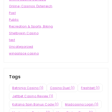
Online-Casinos Österreich
Post
Public
Recreation & Sports, Biking
Shelbywin Casino
test
Uncategorized
winpalace casino
Tags
Betninja Casino
(1)
Casino Duel
(1)
Freshbet
(1)
Jettbet Casino Review
(1)
Katana Spin Bonus Code
(1)
Madcasino Login
(1)