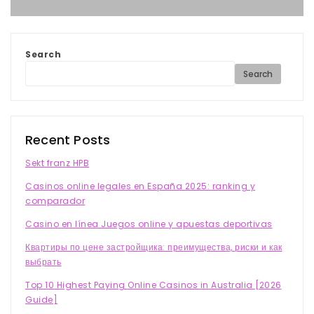
Search
Search
Recent Posts
Sekt franz HPB
Casinos online legales en España 2025: ranking y
comparador
Casino en línea Juegos online y apuestas deportivas
Квартиры по цене застройщика: преимущества, риски и как
выбрать
Top 10 Highest Paying Online Casinos in Australia [2026
Guide]