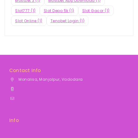
Mostbet 3
(1)
Mostbet App Download
(1)
Slot777
(1)
Slot Depo 5k
(1)
Slot Gacor
(1)
Slot Online
(1)
Tenobet Login
(1)
Contact Info
Monalisa, Manjalpur, Vadodara
+91 95370 93113
info@bodhikrystals.com
Info
Contact
us
About us