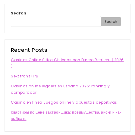
Search
Search
Recent Posts
Casinos Online Sitios Chilenos con Dinero Real en 【2026
】
Sekt franz HPB
Casinos online legales en España 2025: ranking y
comparador
Casino en línea Juegos online y apuestas deportivas
Квартиры по цене застройщика: преимущества, риски и как
выбрать