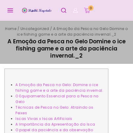
0
Home
/
Uncategorized
/
A Emoção da Pesca no Gelo Domine o
ice fishing game e a arte da paciência invernal._2
A Emoção da Pesca no Gelo Domine o ice
fishing game e a arte da paciência
invernal._2
A Emoção da Pesca no Gelo: Domine o ice
fishing game e a arte da paciência invernal.
O Equipamento Essencial para a Pesca no
Gelo
Técnicas de Pesca no Gelo: Atraindo os
Peixes
Iscas Vivas x Iscas Artificiais
A Importância da Apresentação da Isca
O papel da paciência e da observação