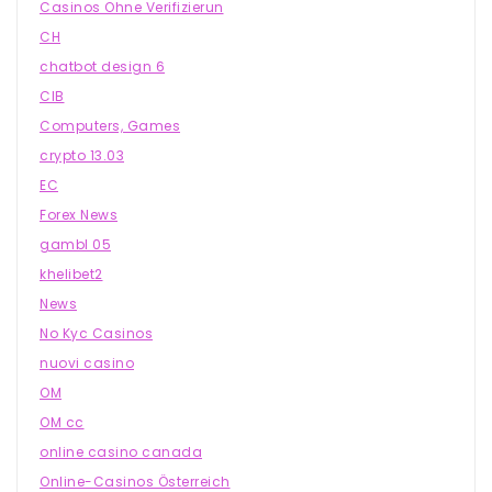
Casinos Ohne Verifizierun
CH
chatbot design 6
CIB
Computers, Games
crypto 13.03
EC
Forex News
gambl 05
khelibet2
News
No Kyc Casinos
nuovi casino
OM
OM cc
online casino canada
Online-Casinos Österreich