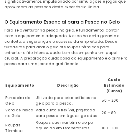
significativamente, impulsionado por simulações e jogos que
aproximam as pessoas desta experiência única.
O Equipamento Essencial para a Pesca no Gelo
Para se aventurar na pesca no gelo, é fundamental contar
com o equipamento adequado. A escolha certa garante o
conforto, a segurança e o sucesso da empreitada. Desde
furadeiras para abrir o gelo até roupas térmicas para
enfrentar o frio intenso, cada item desempenha um papel
crucial. A preparação cuidadosa do equipamento é o primeiro
passo para uma jornada gratificante.
Custo
Equipamento
Descrição
Estimado
(Euros)
Furadeira de
Utilizada para criar orifícios no
50 – 200
Gelo
gelo para a pesca.
Vara de Pesca
Vara curta e flexível, projetada
20 – 80
no Gelo
para pesca em águas geladas.
Roupas que mantêm o corpo
Roupas
aquecido em temperaturas
100 – 300
Térmicas